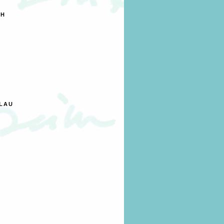
ch
lau