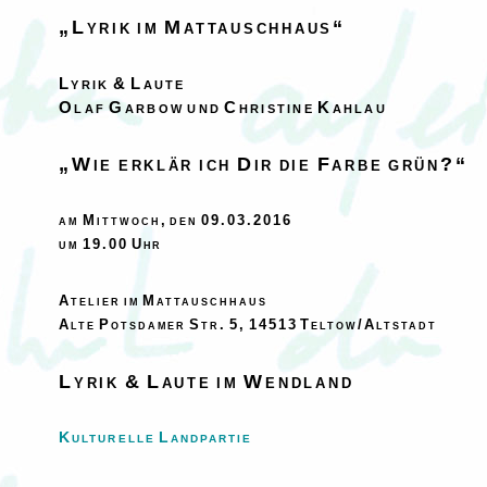
„Lyrik im Mattauschhaus“
Lyrik & Laute
Olaf Garbow und Christine Kahlau
„Wie erklär ich Dir die Farbe grün?“
am Mittwoch, den 09.03.2016
um 19.00 Uhr
Atelier im Mattauschhaus
Alte Potsdamer Str. 5, 14513 Teltow/Altstadt
Lyrik & Laute im Wendland
Kulturelle Landpartie