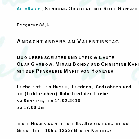
, Sendung Okabeat, mit Rolf Gänsri
AlexRadio
Frequenz 88,4
Andacht anders
am Valentinstag
Duo Lebensgeister und Lyrik & Laute
Olaf Garbow, Miram Bondy und Christine Kah
mit der Pfarrerin Marit von Homeyer
Liebe ist… in Musik, Liedern, Gedichten und
im (biblischen) Hohelied der Liebe…
am Sonntag, den 14.02.2016
um 17.00 Uhr
in der Nikolaikapelle der Ev. Stadtkirchgemeinde
Grüne Trift 106b, 12557 Berlin-Köpenick