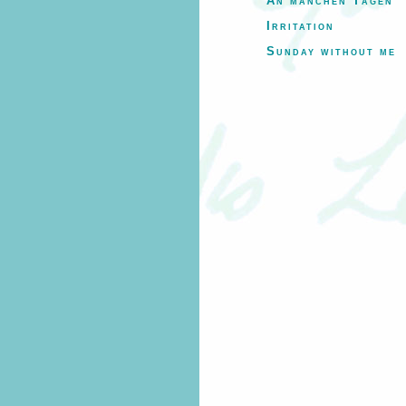
An manchen Tagen
Irritation
Sunday without me