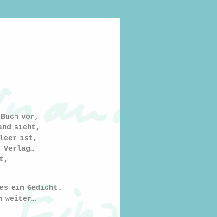
 Buch vor,
and sieht,
leer ist,
, Verlag…
t,
es ein Gedicht.
n weiter…